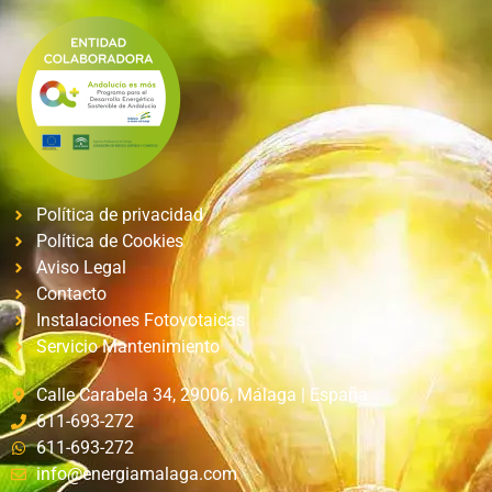
Política de privacidad
Política de Cookies
Aviso Legal
Contacto
Instalaciones Fotovotaicas
Servicio Mantenimiento
Calle Carabela 34, 29006, Málaga | España
611-693-272
611-693-272
info@energiamalaga.com